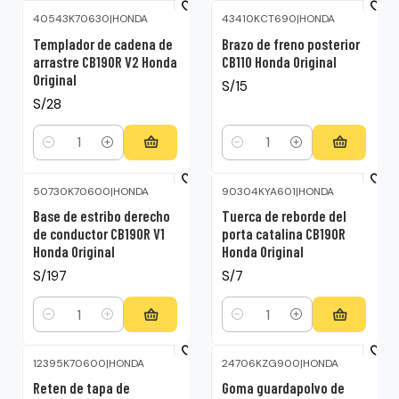
40543K70630
|
HONDA
43410KCT690
|
HONDA
Templador de cadena de
Brazo de freno posterior
arrastre CB190R V2 Honda
CB110 Honda Original
Original
S/15
S/28
Cantidad
Cantidad
50730K70600
|
HONDA
90304KYA601
|
HONDA
Base de estribo derecho
Tuerca de reborde del
de conductor CB190R V1
porta catalina CB190R
Honda Original
Honda Original
S/197
S/7
Cantidad
Cantidad
12395K70600
|
HONDA
24706KZG900
|
HONDA
Reten de tapa de
Goma guardapolvo de