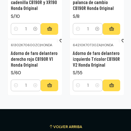
cadenilla CB190R y XR190
palanca de cambio
Honda Original
CB190R Honda Original
S/10
S/8
Cantidad
Cantidad
61302K70600ZC
|
HONDA
64210K70T30ZA
|
HONDA
Adorno de faro delantero
Adorno de faro delantero
derecho rojo CB190R V1
izquierdo Tricolor CB190R
Honda Original
V2 Honda Original
S/60
S/55
Cantidad
Cantidad
VOLVER ARRIBA