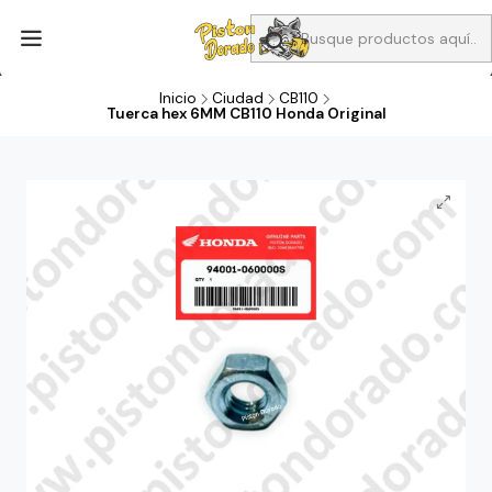
Aprovecha Compra 1 Aceites Full sintético o 1 Aceite semi
sintetico y el filtro de aire verde para la CB190R o CBF160M a 13
soles
Inicio
Ciudad
CB110
Tuerca hex 6MM CB110 Honda Original