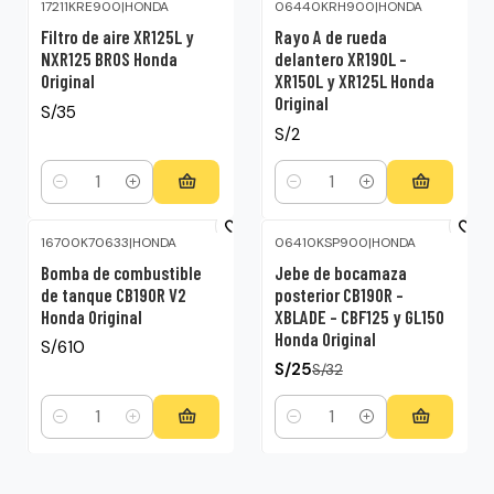
17211KRE900
|
HONDA
06440KRH900
|
HONDA
Filtro de aire XR125L y
Rayo A de rueda
NXR125 BROS Honda
delantero XR190L –
Original
XR150L y XR125L Honda
Original
S/35
S/2
Cantidad
Cantidad
16700K70633
|
HONDA
06410KSP900
|
HONDA
-22%
OFF
Bomba de combustible
Jebe de bocamaza
de tanque CB190R V2
posterior CB190R –
Honda Original
XBLADE – CBF125 y GL150
Honda Original
S/610
S/25
S/32
Cantidad
Cantidad