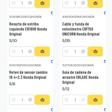
Cantidad
Cantidad
50618KZG900
|
HONDA
44830KSP860
|
HONDA
Resorte de estribo
Cable y funda de
izquierdo CB190R Honda
velocimetro CBF150
Original
UNICORN Honda Original
S/10
S/35
Cantidad
Cantidad
91305KPH900
|
HONDA
52170K0ED00
|
HONDA
Reten de sensor cambio
Guia de cadena de
19.4×2.3 Honda Original
arrastre XBLADE Honda
Original
S/6
S/12
Cantidad
Cantidad