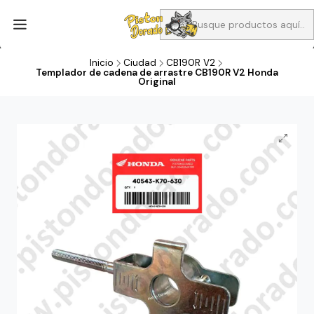
Aprovecha Compra 1 Aceites Full sintético o 1 Aceite semi
sintetico y el filtro de aire verde para la CB190R o CBF160M a 13
soles
Inicio
Ciudad
CB190R V2
Templador de cadena de arrastre CB190R V2 Honda
Original