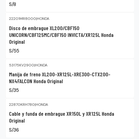
S/8
22201MR8000
|
HONDA
Disco de embrague XL200/CBF150
UNICORN/CBF125MC/CBF150 INVICTA/XR125L Honda
Original
S/55
53175KV2900
|
HONDA
Manija de freno XL200-XR125L-XRE300-CTX200-
NX4FALCON Honda Original
S/35
22870KRH780
|
HONDA
Cable y funda de embrague XR150L y XR125L Honda
Original
S/36