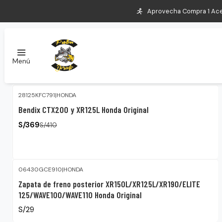
Aprovecha Compra 1 Aceite
XR125L
Menú
28125KFC791
|
HONDA
-10%
OFF
Bendix CTX200 y XR125L Honda Original
S/369
S/410
06430GCE910
|
HONDA
Zapata de freno posterior XR150L/XR125L/XR190/ELITE
125/WAVE100/WAVE110 Honda Original
S/29