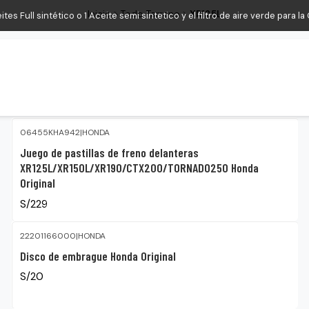
Inicio
Todo Terreno
XR125L
s Full sintético o 1 Aceite semi sintetico y el filtro de aire verde para l
06455KHA942
|
HONDA
Juego de pastillas de freno delanteras
XR125L/XR150L/XR190/CTX200/TORNADO250 Honda
Original
S/229
22201166000
|
HONDA
Disco de embrague Honda Original
S/20