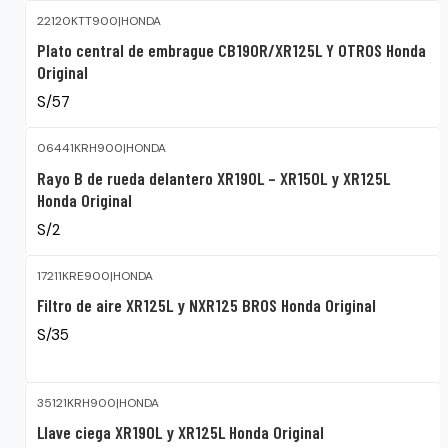
22120KTT900
|
HONDA
Plato central de embrague CB190R/XR125L Y OTROS Honda
Original
S/57
06441KRH900
|
HONDA
Rayo B de rueda delantero XR190L – XR150L y XR125L
Honda Original
S/2
17211KRE900
|
HONDA
Filtro de aire XR125L y NXR125 BROS Honda Original
S/35
35121KRH900
|
HONDA
Llave ciega XR190L y XR125L Honda Original