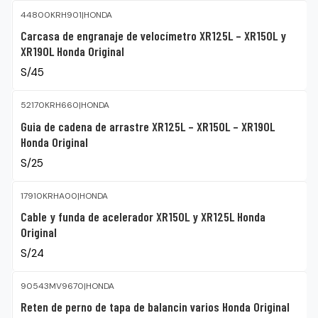
44800KRH901
|
HONDA
Carcasa de engranaje de velocímetro XR125L – XR150L y
XR190L Honda Original
S/45
52170KRH660
|
HONDA
Guia de cadena de arrastre XR125L – XR150L – XR190L
Honda Original
S/25
17910KRHA00
|
HONDA
Cable y funda de acelerador XR150L y XR125L Honda
Original
S/24
90543MV9670
|
HONDA
Reten de perno de tapa de balancin varios Honda Original