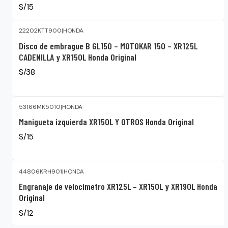
S/15
22202KTT900
|
HONDA
Disco de embrague B GL150 – MOTOKAR 150 – XR125L
CADENILLA y XR150L Honda Original
S/38
53166MK5010
|
HONDA
Manigueta izquierda XR150L Y OTROS Honda Original
S/15
44806KRH901
|
HONDA
Engranaje de velocimetro XR125L – XR150L y XR190L Honda
Original
S/12