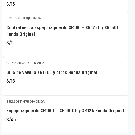
S/15
88111KRH901
|
HONDA
Contratuerca espejo izquierdo XR190 – XR125L y XR150L
Honda Original
S/5
12204KRM305
|
HONDA
Guía de válvula XR150L y otros Honda Original
S/15
88220KRH780
|
HONDA
Espejo izquierdo XR190L – XR190CT y XR125 Honda Original
S/45