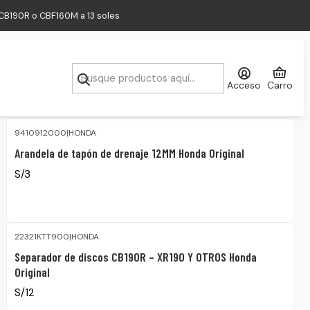
a CB190R o CBF160M a 13 soles
Filtros
Acceso
Carro
9410912000
|
HONDA
Arandela de tapón de drenaje 12MM Honda Original
S/3
22321KTT900
|
HONDA
Separador de discos CB190R – XR190 Y OTROS Honda
Original
S/12