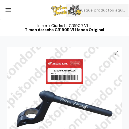
Aprovecha Compra 1 Aceites Full sintético o 1 Aceite semi
sintetico y el filtro de aire verde para la CB190R o CBF160M a 13
soles
Inicio
Ciudad
CB190R V1
Timon derecho CB190R V1 Honda Original