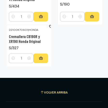
S/190
S/434
Cantidad
Cantidad
22100K70601
|
HONDA
Cremallera CB190R y
XR190 Honda Original
S/327
Cantidad
VOLVER ARRIBA