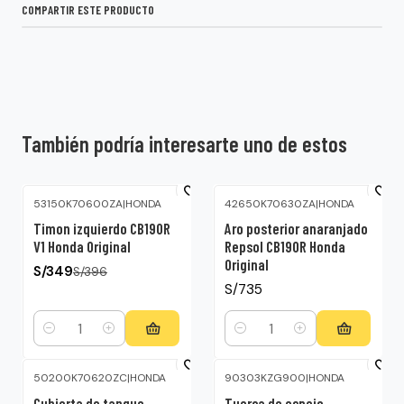
COMPARTIR ESTE PRODUCTO
También podría interesarte uno de estos
53150K70600ZA
|
HONDA
42650K70630ZA
|
HONDA
-12%
OFF
Timon izquierdo CB190R
Aro posterior anaranjado
V1 Honda Original
Repsol CB190R Honda
Original
S/349
S/396
S/735
Cantidad
Cantidad
50200K70620ZC
|
HONDA
90303KZG900
|
HONDA
Cubierta de tanque
Tuerca de espejo