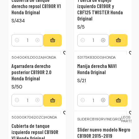
derecho repsol CB190R V1
izquierdo CB190R y
Honda Original
CBF125 TWISTER Honda
Original
S/434
S/5
Cantidad
Cantidad
50400K1LD00ZA
|
HONDA
53175K83D00
|
HONDA
Agarradera derecho
Manija derecha NAVI
posterior CB190R 2.0
Honda Original
Honda Original
S/21
S/50
Cantidad
Cantidad
50300K70620ZC
|
HONDA
LEOS
SLIDERCB190RV1NEGRO
|
PARTS
Cubierta de tanque
Slider nuevo modelo Negro
izquierdo repsol CB190R
CB190R 2015-2019
V1 Honda Original