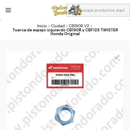
Aprovecha Compra 1 Aceites Full sintético o 1 Aceite semi
sintetico y el filtro de aire verde para la CB190R o CBF160M a 13
soles
Inicio
Ciudad
CB190R V2
Tuerca de espejo izquierdo CB190R y CBF125 TWISTER
Honda Original