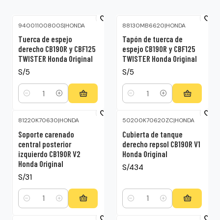
94001100800S
|
HONDA
88130MB6620
|
HONDA
Tuerca de espejo
Tapón de tuerca de
derecho CB190R y CBF125
espejo CB190R y CBF125
TWISTER Honda Original
TWISTER Honda Original
S/5
S/5
Cantidad
Cantidad
81220K70630
|
HONDA
50200K70620ZC
|
HONDA
Soporte carenado
Cubierta de tanque
central posterior
derecho repsol CB190R V1
izquierdo CB190R V2
Honda Original
Honda Original
S/434
S/31
Cantidad
Cantidad