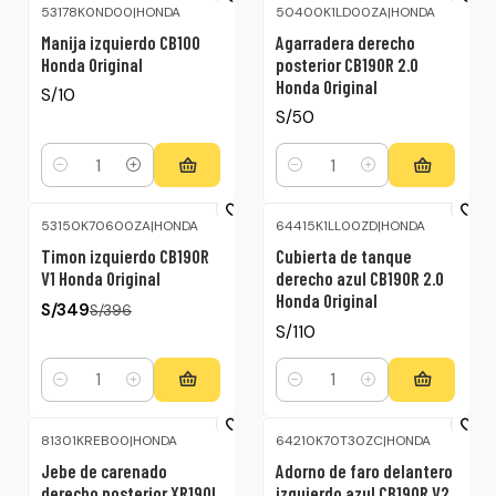
53178K0ND00
|
HONDA
50400K1LD00ZA
|
HONDA
Manija izquierdo CB100
Agarradera derecho
Honda Original
posterior CB190R 2.0
Honda Original
S/10
S/50
Cantidad
Cantidad
53150K70600ZA
|
HONDA
64415K1LL00ZD
|
HONDA
-12%
OFF
Timon izquierdo CB190R
Cubierta de tanque
V1 Honda Original
derecho azul CB190R 2.0
Honda Original
S/349
S/396
S/110
Cantidad
Cantidad
81301KREB00
|
HONDA
64210K70T30ZC
|
HONDA
Jebe de carenado
Adorno de faro delantero
derecho posterior XR190L
izquierdo azul CB190R V2