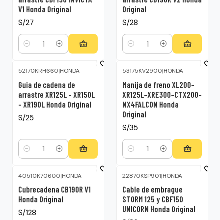
V1 Honda Original
Original
S/27
S/28
Cantidad
Cantidad
52170KRH660
|
HONDA
53175KV2900
|
HONDA
Guia de cadena de
Manija de freno XL200-
arrastre XR125L – XR150L
XR125L-XRE300-CTX200-
– XR190L Honda Original
NX4FALCON Honda
Original
S/25
S/35
Cantidad
Cantidad
40510K70600
|
HONDA
22870KSP901
|
HONDA
Cubrecadena CB190R V1
Cable de embrague
Honda Original
STORM 125 y CBF150
UNICORN Honda Original
S/128