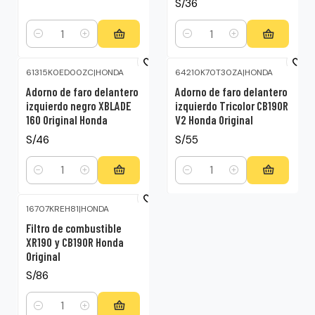
S/36
Cantidad
Cantidad
61315K0ED00ZC
|
HONDA
64210K70T30ZA
|
HONDA
Adorno de faro delantero
Adorno de faro delantero
izquierdo negro XBLADE
izquierdo Tricolor CB190R
160 Original Honda
V2 Honda Original
S/46
S/55
Cantidad
Cantidad
16707KREH81
|
HONDA
Filtro de combustible
XR190 y CB190R Honda
Original
S/86
Cantidad