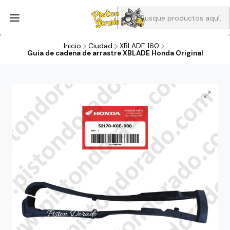
Aprovecha Compra 1 Aceites Full sintético o 1 Aceite semi
sintetico y el filtro de aire verde para la CB190R o CBF160M a 13
soles
Inicio
Ciudad
XBLADE 160
Guia de cadena de arrastre XBLADE Honda Original