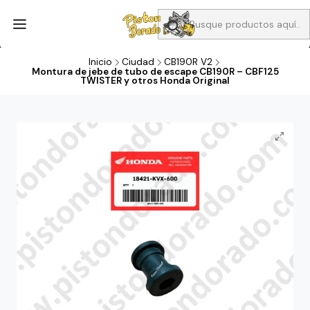
Aprovecha Compra 1 Aceites Full sintético o 1 Aceite semi
sintetico y el filtro de aire verde para la CB190R o CBF160M a 13
soles
Inicio
Ciudad
CB190R V2
Montura de jebe de tubo de escape CB190R – CBF125
TWISTER y otros Honda Original