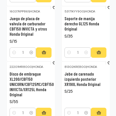
Cantidad
Cantidad
16037KPP861
|
HONDA
53171KYY900
|
HONDA
Juego de placa de
Soporte de manija
valvula de carburador
derecho GL125 Honda
CBF150 INVICTA y otros
Original
Honda Original
S/35
S/15
Cantidad
Cantidad
22201MR8000
|
HONDA
81302KREB00
|
HONDA
Disco de embrague
Jebe de carenado
XL200/CBF150
izquierdo posterior
UNICORN/CBF125MC/CBF150
XR190L Honda Original
INVICTA/XR125L Honda
S/25
Original
S/55
Cantidad
Cantidad