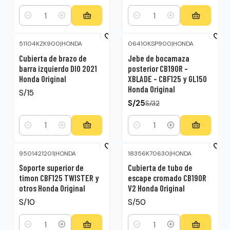
Cantidad
Cantidad
51104KZK900
|
HONDA
06410KSP900
|
HONDA
-22%
OFF
Cubierta de brazo de
Jebe de bocamaza
barra izquierdo DIO 2021
posterior CB190R –
Honda Original
XBLADE – CBF125 y GL150
Honda Original
S/15
S/25
S/32
Cantidad
Cantidad
9501421201
|
HONDA
18356K70630
|
HONDA
Soporte superior de
Cubierta de tubo de
timon CBF125 TWISTER y
escape cromado CB190R
otros Honda Original
V2 Honda Original
S/10
S/50