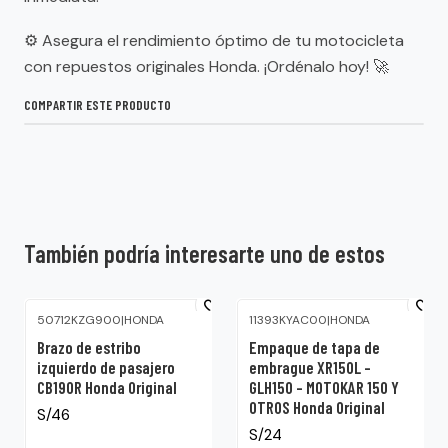
⚙️ Asegura el rendimiento óptimo de tu motocicleta
con repuestos originales Honda. ¡Ordénalo hoy! 🚀
COMPARTIR ESTE PRODUCTO
También podría interesarte uno de estos
50712KZG900
|
HONDA
11393KYAC00
|
HONDA
Brazo de estribo
Empaque de tapa de
izquierdo de pasajero
embrague XR150L –
CB190R Honda Original
GLH150 – MOTOKAR 150 Y
OTROS Honda Original
S/46
S/24