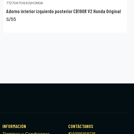
77270K70630
|
HONDA
Adorno interior izquierdo posterior CB190R V2 Honda Original
S/55
INFORMACIÓN
CONTÁCTANOS
Términos y Condiciones
51916168128