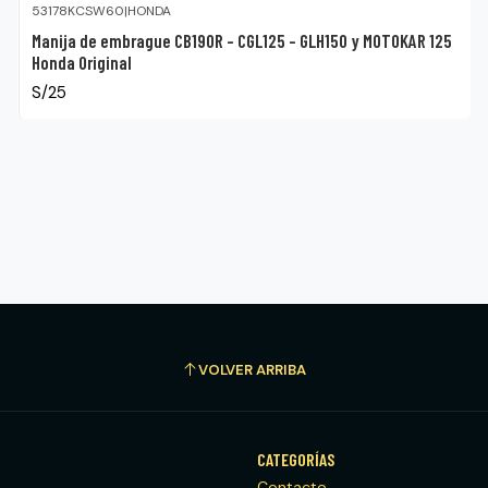
53178KCSW60
|
HONDA
Manija de embrague CB190R – CGL125 – GLH150 y MOTOKAR 125
Honda Original
S/25
VOLVER ARRIBA
CATEGORÍAS
Contacto