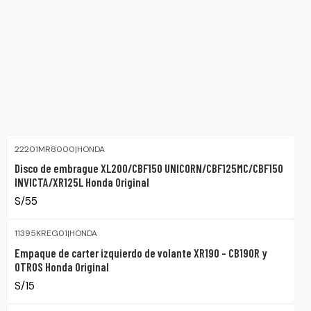
22201MR8000
|
HONDA
Disco de embrague XL200/CBF150 UNICORN/CBF125MC/CBF150
INVICTA/XR125L Honda Original
S/55
11395KREG01
|
HONDA
Empaque de carter izquierdo de volante XR190 – CB190R y
OTROS Honda Original
S/15