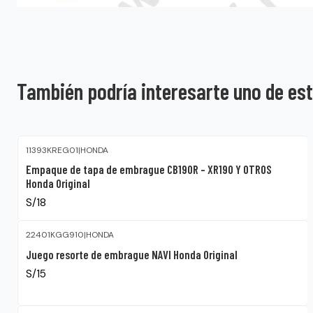
También podría interesarte uno de es
11393KREG01
|
HONDA
Empaque de tapa de embrague CB190R – XR190 Y OTROS
Honda Original
S/18
22401KGG910
|
HONDA
Juego resorte de embrague NAVI Honda Original
S/15