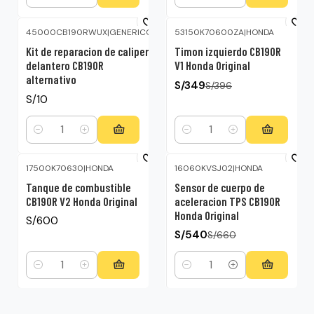
Cantidad
Cantidad
45000CB190RWUX
|
GENERICO
53150K70600ZA
|
HONDA
-12%
OFF
Kit de reparacion de caliper
Timon izquierdo CB190R
delantero CB190R
V1 Honda Original
alternativo
S/349
S/396
S/10
Cantidad
Cantidad
17500K70630
|
HONDA
16060KVSJ02
|
HONDA
-18%
OFF
Tanque de combustible
Sensor de cuerpo de
CB190R V2 Honda Original
aceleracion TPS CB190R
Honda Original
S/600
S/540
S/660
Cantidad
Cantidad