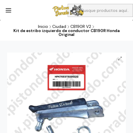
Aprovecha Compra 1 Aceites Full sintético o 1 Aceite semi
sintetico y el filtro de aire verde para la CB190R o CBF160M a 13
soles
Inicio
Ciudad
CB190R V2
Kit de estribo izquierdo de conductor CB190R Honda
Original