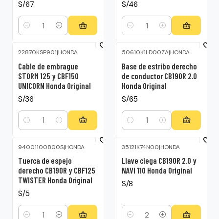
S/67
S/46
Cantidad
Cantidad
22870KSP901
|
HONDA
50610K1LD00ZA
|
HONDA
Cable de embrague
Base de estribo derecho
STORM 125 y CBF150
de conductor CB190R 2.0
UNICORN Honda Original
Honda Original
S/36
S/65
Cantidad
Cantidad
94001100800S
|
HONDA
35121K74N00
|
HONDA
Tuerca de espejo
Llave ciega CB190R 2.0 y
derecho CB190R y CBF125
NAVI 110 Honda Original
TWISTER Honda Original
S/8
S/5