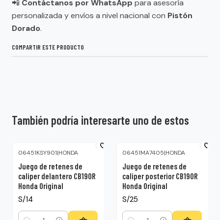
📲
Contáctanos por WhatsApp
para asesoría
personalizada y envíos a nivel nacional con
Pistón
Dorado
.
COMPARTIR ESTE PRODUCTO
También podría interesarte uno de estos
06451KSY901
|
HONDA
06451MA7405
|
HONDA
Juego de retenes de
Juego de retenes de
caliper delantero CB190R
caliper posterior CB190R
Honda Original
Honda Original
S/14
S/25