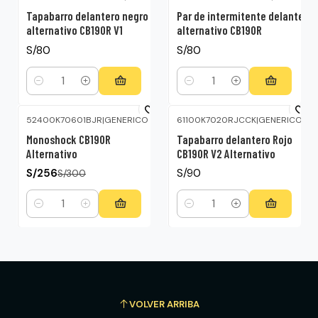
Tapabarro delantero negro
Par de intermitente delantero
alternativo CB190R V1
alternativo CB190R
S/80
S/80
Cantidad
Cantidad
52400K70601BJR
|
GENERICO
61100K7020RJCCK
|
GENERICO
-15%
OFF
Monoshock CB190R
Tapabarro delantero Rojo
Alternativo
CB190R V2 Alternativo
S/256
S/90
S/300
Cantidad
Cantidad
VOLVER ARRIBA