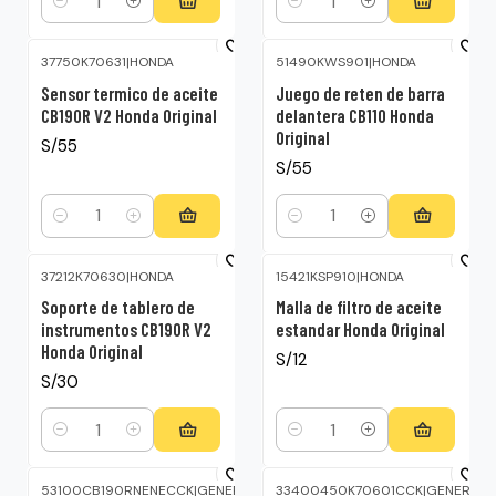
Cantidad
Cantidad
37750K70631
|
HONDA
51490KWS901
|
HONDA
Sensor termico de aceite
Juego de reten de barra
CB190R V2 Honda Original
delantera CB110 Honda
Original
S/55
S/55
Cantidad
Cantidad
37212K70630
|
HONDA
15421KSP910
|
HONDA
Soporte de tablero de
Malla de filtro de aceite
instrumentos CB190R V2
estandar Honda Original
Honda Original
S/12
S/30
Cantidad
Cantidad
53100CB190RNENECCK
|
GENERICO
33400450K70601CCK
|
GENERICO