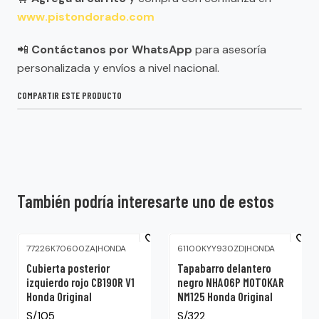
www.pistondorado.com
📲
Contáctanos por WhatsApp
para asesoría
personalizada y envíos a nivel nacional.
COMPARTIR ESTE PRODUCTO
También podría interesarte uno de estos
77226K70600ZA
|
HONDA
61100KYY930ZD
|
HONDA
Cubierta posterior
Tapabarro delantero
izquierdo rojo CB190R V1
negro NHA06P MOTOKAR
Honda Original
NM125 Honda Original
S/105
S/322