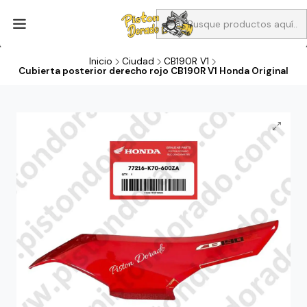
Aprovecha Compra 1 Aceites Full sintético o 1 Aceite semi
sintetico y el filtro de aire verde para la CB190R o CBF160M a 13
soles
Inicio
Ciudad
CB190R V1
Cubierta posterior derecho rojo CB190R V1 Honda Original