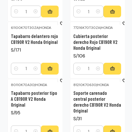
Cantidad
Cantidad
61100K70T30ZA
|
HONDA
77216K70T30ZA
|
HONDA
Tapabarro delantero rojo
Cubierta posterior
CB190R V2 Honda Original
derecho Rojo CB190R V2
Honda Original
S/171
S/106
Cantidad
Cantidad
80110K70A30
|
HONDA
81210K70630
|
HONDA
Tapabarro posterior tipo
Soporte carenado
A CB190R V2 Honda
central posterior
Original
derecho CB190R V2 Honda
Original
S/95
S/31