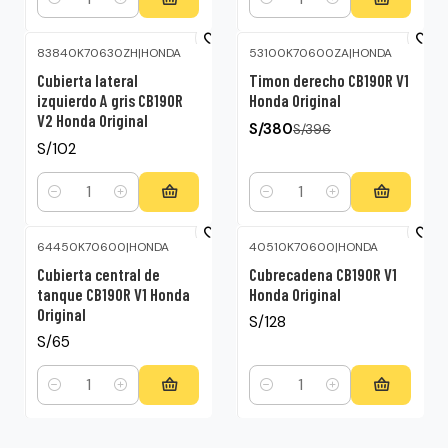
Cantidad
Cantidad
83840K70630ZH
|
HONDA
53100K70600ZA
|
HONDA
-4%
OFF
Cubierta lateral
Timon derecho CB190R V1
izquierdo A gris CB190R
Honda Original
V2 Honda Original
S/380
S/396
S/102
Cantidad
Cantidad
64450K70600
|
HONDA
40510K70600
|
HONDA
Cubierta central de
Cubrecadena CB190R V1
tanque CB190R V1 Honda
Honda Original
Original
S/128
S/65
Cantidad
Cantidad