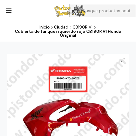
Aprovecha Compra 1 Aceites Full sintético o 1 Aceite semi
sintetico y el filtro de aire verde para la CB190R o CBF160M a 13
soles
Inicio
Ciudad
CB190R V1
Cubierta de tanque izquierdo rojo CB190R V1 Honda
Original