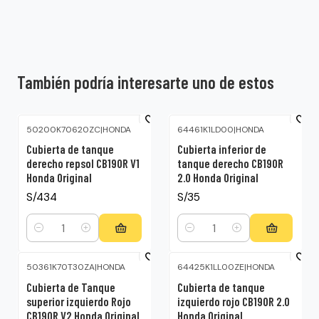
También podría interesarte uno de estos
50200K70620ZC
|
HONDA
64461K1LD00
|
HONDA
Cubierta de tanque
Cubierta inferior de
derecho repsol CB190R V1
tanque derecho CB190R
Honda Original
2.0 Honda Original
S/434
S/35
Cantidad
Cantidad
50361K70T30ZA
|
HONDA
64425K1LL00ZE
|
HONDA
Cubierta de Tanque
Cubierta de tanque
superior izquierdo Rojo
izquierdo rojo CB190R 2.0
CB190R V2 Honda Original
Honda Original