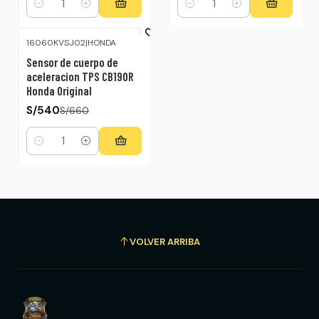
Cantidad
Cantidad
16060KVSJ02
|
HONDA
-18%
OFF
Sensor de cuerpo de
aceleracion TPS CB190R
Honda Original
S/540
S/660
Cantidad
VOLVER ARRIBA