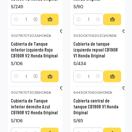
S/249
S/90
Cantidad
Cantidad
50371K70T30ZA
|
HONDA
50300K70620ZC
|
HONDA
Cubierta de Tanque
Cubierta de tanque
inferior izquierdo Rojo
izquierdo repsol CB190R
CB190R V2 Honda Original
V1 Honda Original
S/106
S/434
Cantidad
Cantidad
50271K70T30ZB
|
HONDA
64450K70600
|
HONDA
Cubierta de Tanque
Cubierta central de
inferior derecho Azul
tanque CB190R V1 Honda
CB190R V2 Honda Original
Original
S/106
S/65