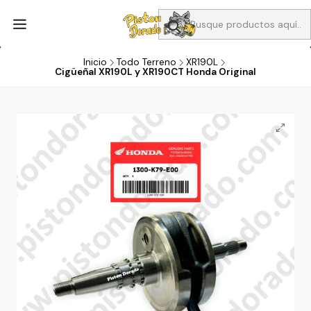
Aprovecha Compra 1 Aceites Full sintético o 1 Aceite semi
sintetico y el filtro de aire verde para la CB190R o CBF160M a 13
soles
Inicio
Todo Terreno
XR190L
Cigüeñal XR190L y XR190CT Honda Original