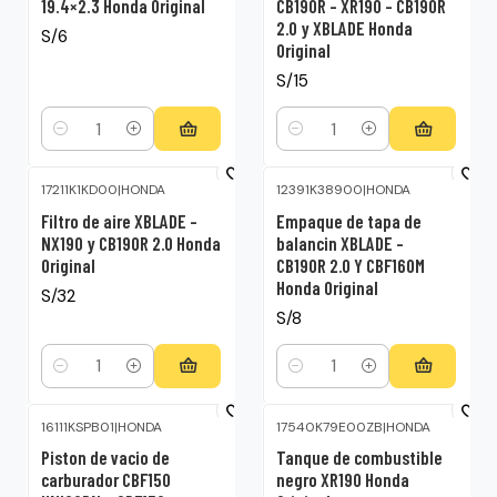
19.4×2.3 Honda Original
CB190R – XR190 – CB190R
2.0 y XBLADE Honda
S/6
Original
S/15
Cantidad
Cantidad
17211K1KD00
|
HONDA
12391K38900
|
HONDA
Filtro de aire XBLADE –
Empaque de tapa de
NX190 y CB190R 2.0 Honda
balancin XBLADE –
Original
CB190R 2.0 Y CBF160M
Honda Original
S/32
S/8
Cantidad
Cantidad
16111KSPB01
|
HONDA
17540K79E00ZB
|
HONDA
-15%
OFF
Piston de vacio de
Tanque de combustible
carburador CBF150
negro XR190 Honda