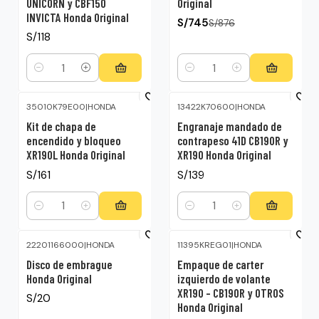
UNICORN y CBF150
Original
INVICTA Honda Original
S/745
S/876
S/118
Cantidad
Cantidad
35010K79E00
|
HONDA
13422K70600
|
HONDA
Kit de chapa de
Engranaje mandado de
encendido y bloqueo
contrapeso 41D CB190R y
XR190L Honda Original
XR190 Honda Original
S/161
S/139
Cantidad
Cantidad
22201166000
|
HONDA
11395KREG01
|
HONDA
Disco de embrague
Empaque de carter
Honda Original
izquierdo de volante
XR190 – CB190R y OTROS
S/20
Honda Original