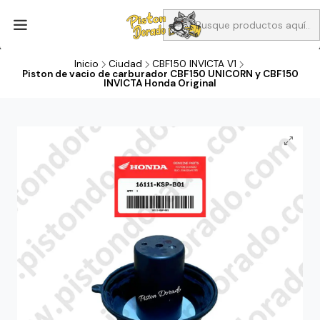
Aprovecha Compra 1 Aceites Full sintético o 1 Aceite semi
sintetico y el filtro de aire verde para la CB190R o CBF160M a 13
soles
Inicio
Ciudad
CBF150 INVICTA V1
Piston de vacio de carburador CBF150 UNICORN y CBF150
INVICTA Honda Original