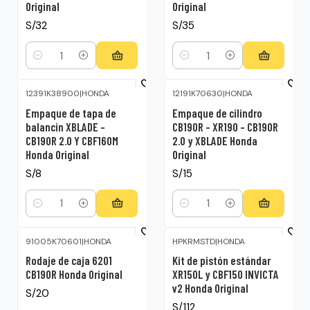
Original
Original
S/32
S/35
Cantidad
Cantidad
12391K38900
|
HONDA
12191K70630
|
HONDA
Empaque de tapa de
Empaque de cilindro
balancin XBLADE –
CB190R – XR190 – CB190R
CB190R 2.0 Y CBF160M
2.0 y XBLADE Honda
Honda Original
Original
S/8
S/15
Cantidad
Cantidad
91005K70601
|
HONDA
HPKRMSTD
|
HONDA
Rodaje de caja 6201
Kit de pistón estándar
CB190R Honda Original
XR150L y CBF150 INVICTA
v2 Honda Original
S/20
S/112