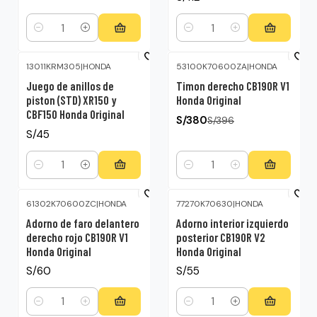
Cantidad
Cantidad
13011KRM305
|
HONDA
53100K70600ZA
|
HONDA
-4%
OFF
Juego de anillos de
Timon derecho CB190R V1
piston (STD) XR150 y
Honda Original
CBF150 Honda Original
S/380
S/396
S/45
Cantidad
Cantidad
61302K70600ZC
|
HONDA
77270K70630
|
HONDA
Adorno de faro delantero
Adorno interior izquierdo
derecho rojo CB190R V1
posterior CB190R V2
Honda Original
Honda Original
S/60
S/55
Cantidad
Cantidad