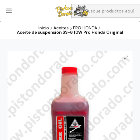
Aprovecha Compra 1 Aceites Full sintético o 1 Aceite semi
sintetico y el filtro de aire verde para la CB190R o CBF160M a 13
soles
Inicio
Aceites
PRO HONDA
Aceite de suspensión SS-8 10W Pro Honda Original