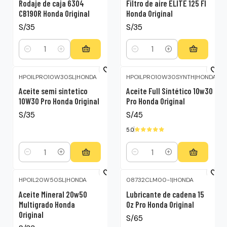
Rodaje de caja 6304
Filtro de aire ELITE 125 FI
CB190R Honda Original
Honda Original
S/35
S/35
Cantidad
Cantidad
HPOILPRO10W30SL
|
HONDA
HPOILPRO10W30SYNTH
|
HONDA
Aceite semi sintetico
Aceite Full Sintético 10w30
10W30 Pro Honda Original
Pro Honda Original
S/35
S/45
5.0
Cantidad
Cantidad
HPOIL20W50SL
|
HONDA
08732CLM00-1
|
HONDA
Aceite Mineral 20w50
Lubricante de cadena 15
Multigrado Honda
Oz Pro Honda Original
Original
S/65