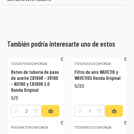
También podría interesarte uno de estos
15312K70600
|
HONDA
17210K03C00
|
HONDA
Reten de tuberia de paso
Filtro de aire WAVE110 y
de aceite CB190R – XR190
WAVE110S Honda Original
– NX190 y CB190R 2.0
S/33
Honda Original
S/5
Cantidad
Cantidad
91006K70601
|
HONDA
17210K80C00
|
HONDA