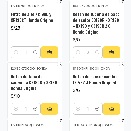
17211K79E00
|
HONDA
15312K70600
|
HONDA
Filtro de aire XR190L y
Reten de tuberia de paso
XR190CT Honda Original
de aceite CB190R – XR190
– NX190 y CB190R 2.0
S/25
Honda Original
S/5
Cantidad
Cantidad
12395K70600
|
HONDA
91305KPH900
|
HONDA
Reten de tapa de
Reten de sensor cambio
cadenilla CB190R y XR190
19.4×2.3 Honda Original
Honda Original
S/6
S/10
Cantidad
Cantidad
17211K1KD00
|
HONDA
HPK09CILINDRO
|
HONDA