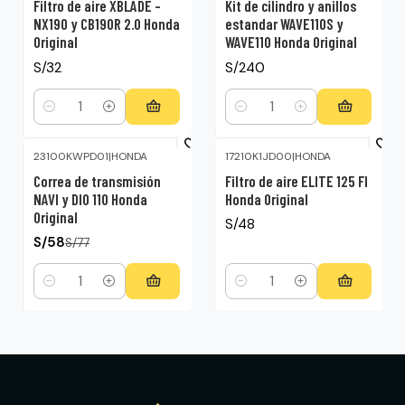
Filtro de aire XBLADE –
Kit de cilindro y anillos
NX190 y CB190R 2.0 Honda
estandar WAVE110S y
Original
WAVE110 Honda Original
S/32
S/240
Cantidad
Cantidad
23100KWPD01
|
HONDA
17210K1JD00
|
HONDA
-25%
OFF
Correa de transmisión
Filtro de aire ELITE 125 FI
NAVI y DIO 110 Honda
Honda Original
Original
S/48
S/58
S/77
Cantidad
Cantidad