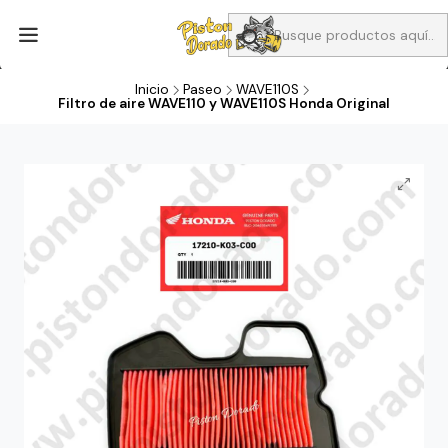
Aprovecha Compra 1 Aceites Full sintético o 1 Aceite semi
sintetico y el filtro de aire verde para la CB190R o CBF160M a 13
soles
Inicio
Paseo
WAVE110S
Filtro de aire WAVE110 y WAVE110S Honda Original