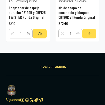
90111KZG900
|
HONDA
35010K70L10
|
HONDA
Adaptador de espejo
Kit de chapa de
derecho CB190R y CBF125
encendido y bloqueo
TWISTER Honda Original
CB190R V1 Honda Original
S/15
S/249
Cantidad
Cantidad
VOLVER ARRIBA
Síguenos