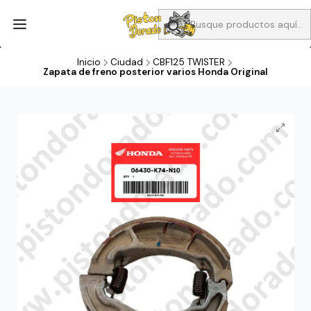
Aprovecha Compra 1 Aceites Full sintético o 1 Aceite semi
sintetico y el filtro de aire verde para la CB190R o CBF160M a 13
soles
Inicio
Ciudad
CBF125 TWISTER
Zapata de freno posterior varios Honda Original