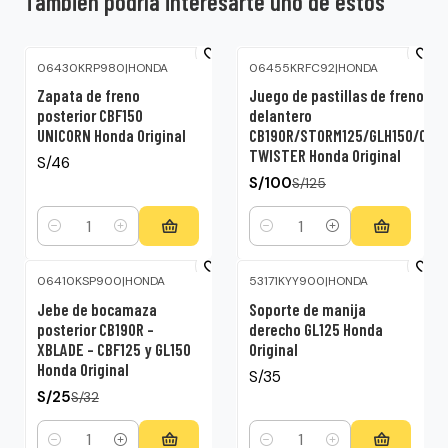
También podría interesarte uno de estos
06430KRP980
|
HONDA
06455KRFC92
|
HONDA
-20%
OFF
Zapata de freno
Juego de pastillas de freno
posterior CBF150
delantero
UNICORN Honda Original
CB190R/STORM125/GLH150/CBF
TWISTER Honda Original
S/46
S/100
S/125
Cantidad
Cantidad
06410KSP900
|
HONDA
53171KYY900
|
HONDA
-22%
OFF
Jebe de bocamaza
Soporte de manija
posterior CB190R –
derecho GL125 Honda
XBLADE – CBF125 y GL150
Original
Honda Original
S/35
S/25
S/32