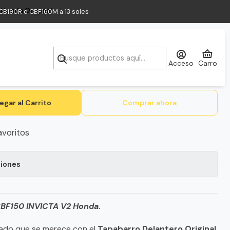
 Honda Original
a CB190R o CBF160M a 13 soles
ro rojo CBF150 INVICTA V2 Honda
Acceso
Carro
egar al Carrito
Comprar ahora
avoritos
ciones
CBF150 INVICTA V2 Honda.
idado que se merece con el
Tapabarro Delantero Original