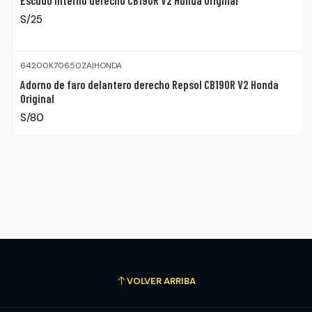
S/25
64200K70650ZA
|
HONDA
Adorno de faro delantero derecho Repsol CB190R V2 Honda
Original
S/80
VOLVER ARRIBA