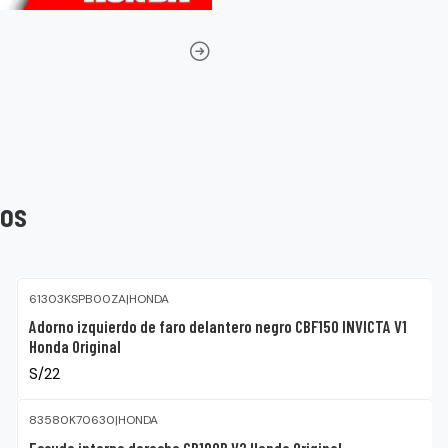
tos
61303KSPB00ZA
|
HONDA
Adorno izquierdo de faro delantero negro CBF150 INVICTA V1
Honda Original
S/22
83580K70630
|
HONDA
Escudo interno derecho CB190R V2 Honda Original