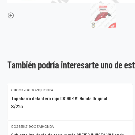
También podría interesarte uno de es
61100K70600ZB
|
HONDA
Tapabarro delantero rojo CB190R V1 Honda Original
S/225
50265K21900ZA
|
HONDA
Cubierta izquierdo de tanque rojo CBF150 INVICTA V2 Honda