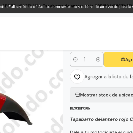
CBF150 INVICTA V2
Tapabarro delantero rojo CBF150 INVICTA V2
s Full sintético o 1 Aceite semi sintetico y el filtro de aire verde para l
|
Tapabarro delante
Original
Agr
Cantidad
Agregar a la lista de f
Mostrar stock de ubica
DESCRIPCIÓN
Tapabarro delantero rojo 
Dale a tu motocicleta el cu