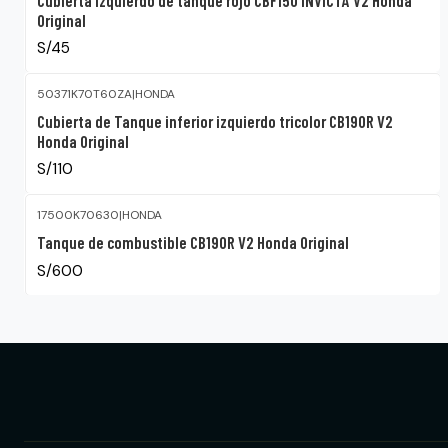
Original
S/45
50371K70T60ZA
|
HONDA
Cubierta de Tanque inferior izquierdo tricolor CB190R V2
Honda Original
S/110
17500K70630
|
HONDA
Tanque de combustible CB190R V2 Honda Original
S/600