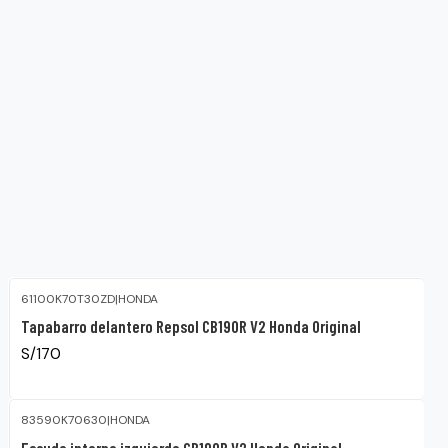
61100K70T30ZD
|
HONDA
Tapabarro delantero Repsol CB190R V2 Honda Original
S/170
83590K70630
|
HONDA
Escudo interno izquierdo CB190R V2 Honda Original