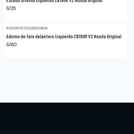
S/25
64210K70T30ZB
|
HONDA
Adorno de faro delantero izquierdo CB190R V2 Honda Original
S/60