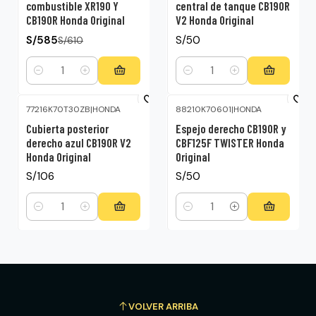
combustible XR190 Y
central de tanque CB190R
CB190R Honda Original
V2 Honda Original
S/585
S/50
S/610
Cantidad
Cantidad
77216K70T30ZB
|
HONDA
88210K70601
|
HONDA
Cubierta posterior
Espejo derecho CB190R y
derecho azul CB190R V2
CBF125F TWISTER Honda
Honda Original
Original
S/106
S/50
Cantidad
Cantidad
VOLVER ARRIBA