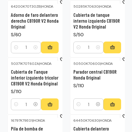
64200K70T30ZB
|
HONDA
50285K70630
|
HONDA
Adorno de faro delantero
Cubierta de tanque
derecho CB190R V2 Honda
interno izquierdo CB190R
Original
V2 Honda Original
S/60
S/50
Cantidad
Cantidad
50371K70T60ZA
|
HONDA
50500K70600
|
HONDA
Cubierta de Tanque
Parador central CB190R
inferior izquierdo tricolor
Honda Original
CB190R V2 Honda Original
S/110
S/110
Cantidad
Cantidad
16797K79E01
|
HONDA
64450K70630
|
HONDA
-4%
OFF
Pila de bomba de
Cubierta delantero