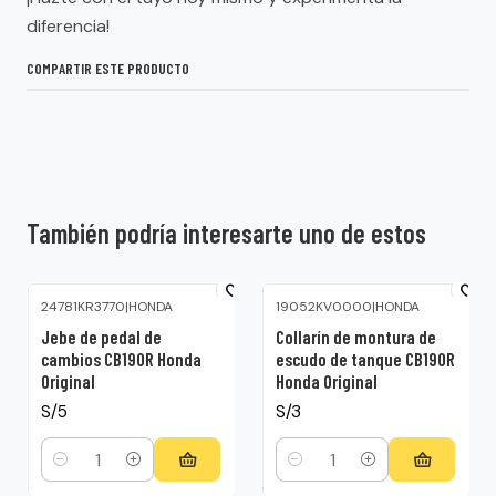
diferencia!
COMPARTIR ESTE PRODUCTO
También podría interesarte uno de estos
24781KR3770
|
HONDA
19052KV0000
|
HONDA
Jebe de pedal de
Collarín de montura de
cambios CB190R Honda
escudo de tanque CB190R
Original
Honda Original
S/5
S/3
Cantidad
Cantidad