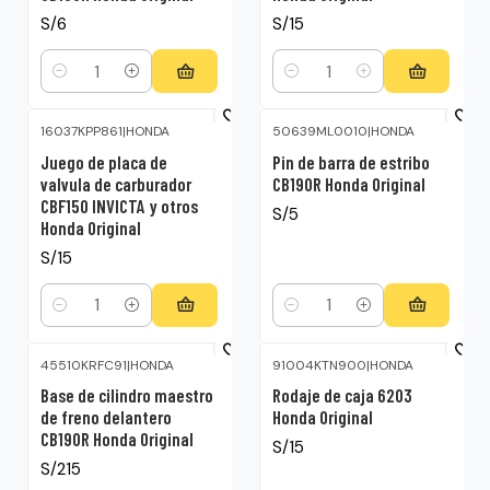
S/6
S/15
Cantidad
Cantidad
16037KPP861
|
HONDA
50639ML0010
|
HONDA
Juego de placa de
Pin de barra de estribo
valvula de carburador
CB190R Honda Original
CBF150 INVICTA y otros
S/5
Honda Original
S/15
Cantidad
Cantidad
45510KRFC91
|
HONDA
91004KTN900
|
HONDA
Base de cilindro maestro
Rodaje de caja 6203
de freno delantero
Honda Original
CB190R Honda Original
S/15
S/215