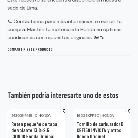
sede de Lima.
📞 Contáctanos para más información o realizar tu
compra. Mantén tu motocicleta Honda en óptimas
condiciones con repuestos originales. 🏍🔧
COMPARTIR ESTE PRODUCTO
También podría interesarte uno de estos
91303KRM840
|
HONDA
16028KPP901
|
HONDA
Reten pequeño de tapa
Tornillo de carburador B
de volante 13.8×2.5
CBF150 INVICTA y otros
CB190R Honda Original
Honda Original