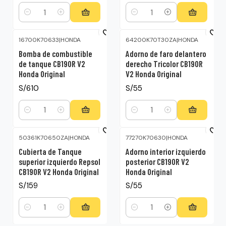
Cantidad
Cantidad
16700K70633
|
HONDA
64200K70T30ZA
|
HONDA
Bomba de combustible
Adorno de faro delantero
de tanque CB190R V2
derecho Tricolor CB190R
Honda Original
V2 Honda Original
S/610
S/55
Cantidad
Cantidad
50361K70650ZA
|
HONDA
77270K70630
|
HONDA
Cubierta de Tanque
Adorno interior izquierdo
superior izquierdo Repsol
posterior CB190R V2
CB190R V2 Honda Original
Honda Original
S/159
S/55
Cantidad
Cantidad