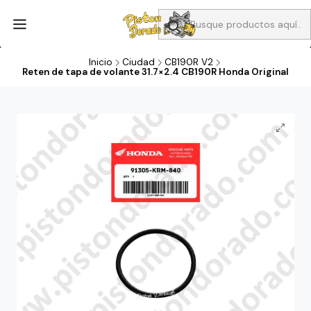
Aprovecha Compra 1 Aceites Full sintético o 1 Aceite semi
sintetico y el filtro de aire verde para la CB190R o CBF160M a 13
soles
Inicio
Ciudad
CB190R V2
Reten de tapa de volante 31.7×2.4 CB190R Honda Original