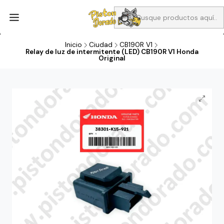
Aprovecha Compra 1 Aceites Full sintético o 1 Aceite semi
sintetico y el filtro de aire verde para la CB190R o CBF160M a 13
soles
Inicio
Ciudad
CB190R V1
Relay de luz de intermitente (LED) CB190R V1 Honda
Original