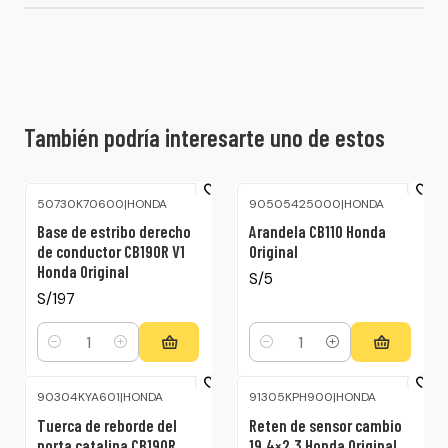
También podría interesarte uno de estos
50730K70600
|
HONDA
90505425000
|
HONDA
Base de estribo derecho
Arandela CB110 Honda
de conductor CB190R V1
Original
Honda Original
S/5
S/197
Cantidad
Cantidad
90304KYA601
|
HONDA
91305KPH900
|
HONDA
Tuerca de reborde del
Reten de sensor cambio
porta catalina CB190R
19.4×2.3 Honda Original