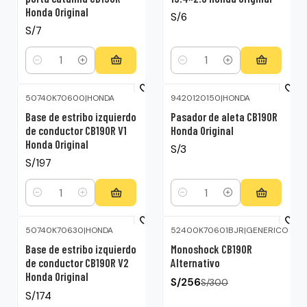
Honda Original
S/6
S/7
Cantidad
Cantidad
50740K70600
|
HONDA
9420120150
|
HONDA
Base de estribo izquierdo
Pasador de aleta CB190R
de conductor CB190R V1
Honda Original
Honda Original
S/3
S/197
Cantidad
Cantidad
50740K70630
|
HONDA
52400K70601BJR
|
GENERICO
-15%
OFF
Base de estribo izquierdo
Monoshock CB190R
de conductor CB190R V2
Alternativo
Honda Original
S/256
S/300
S/174