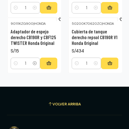
Cantidad
Cantidad
90111KZG900
|
HONDA
50200K70620ZC
|
HONDA
Adaptador de espejo
Cubierta de tanque
derecho CB190R y CBF125
derecho repsol CB190R V1
TWISTER Honda Original
Honda Original
S/15
S/434
Cantidad
Cantidad
VOLVER ARRIBA