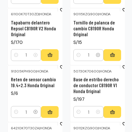
Cantidad
Cantidad
61100K70T30ZD
|
HONDA
90115KZG900
|
HONDA
Tapabarro delantero
Tornillo de palanca de
Repsol CB190R V2 Honda
cambio CB190R Honda
Original
Original
S/170
S/15
Cantidad
Cantidad
91305KPH900
|
HONDA
50730K70600
|
HONDA
Reten de sensor cambio
Base de estribo derecho
19.4×2.3 Honda Original
de conductor CB190R V1
Honda Original
S/6
S/197
Cantidad
Cantidad
64210K70T30ZA
|
HONDA
90112KZG900
|
HONDA