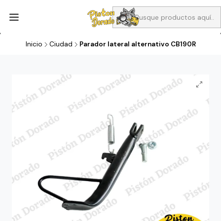
Aprovecha Compra 1 Aceites Full sintético o 1 Aceite semi
sintetico y el filtro de aire verde para la CB190R o CBF160M a 13
soles
Inicio
Ciudad
Parador lateral alternativo CB190R