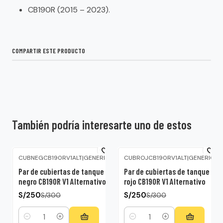
CB190R (2015 – 2023).
COMPARTIR ESTE PRODUCTO
También podría interesarte uno de estos
CUBNEGCB190RV1ALT
|
GENERICO
CUBROJCB190RV1ALT
|
GENERICO
-17%
OFF
-17%
OFF
Par de cubiertas de tanque
Par de cubiertas de tanque
negro CB190R V1 Alternativo
rojo CB190R V1 Alternativo
S/250
S/250
S/300
S/300
Cantidad
Cantidad