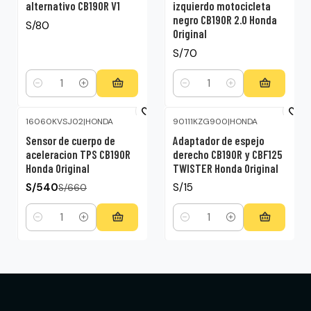
alternativo CB190R V1
izquierdo motocicleta
negro CB190R 2.0 Honda
S/80
Original
S/70
Cantidad
Cantidad
16060KVSJ02
|
HONDA
90111KZG900
|
HONDA
-18%
OFF
Sensor de cuerpo de
Adaptador de espejo
aceleracion TPS CB190R
derecho CB190R y CBF125
Honda Original
TWISTER Honda Original
S/540
S/15
S/660
Cantidad
Cantidad