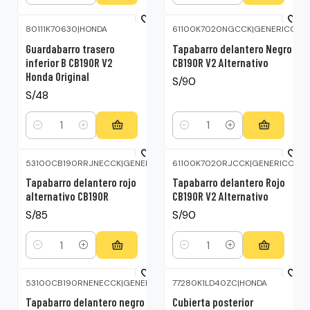
80111K70630
|
HONDA
61100K7020NGCCK
|
GENERICO
Guardabarro trasero
Tapabarro delantero Negro
inferior B CB190R V2
CB190R V2 Alternativo
Honda Original
S/90
S/48
Cantidad
Cantidad
53100CB190RRJNECCK
|
GENERICO
61100K7020RJCCK
|
GENERICO
Tapabarro delantero rojo
Tapabarro delantero Rojo
alternativo CB190R
CB190R V2 Alternativo
S/85
S/90
Cantidad
Cantidad
53100CB190RNENECCK
|
GENERICO
77280K1LD40ZC
|
HONDA
Tapabarro delantero negro
Cubierta posterior