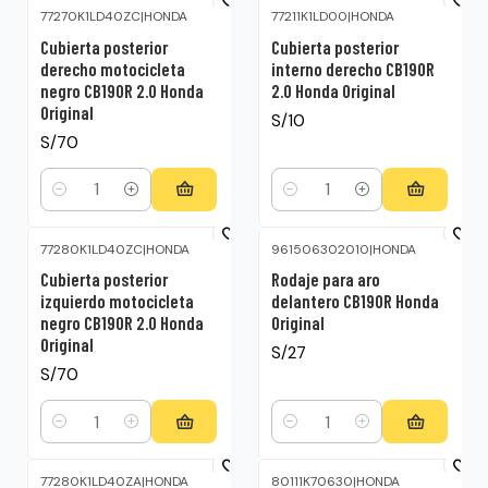
77270K1LD40ZC
|
HONDA
77211K1LD00
|
HONDA
Cubierta posterior
Cubierta posterior
derecho motocicleta
interno derecho CB190R
negro CB190R 2.0 Honda
2.0 Honda Original
Original
S/10
S/70
Cantidad
Cantidad
77280K1LD40ZC
|
HONDA
961506302010
|
HONDA
Cubierta posterior
Rodaje para aro
izquierdo motocicleta
delantero CB190R Honda
negro CB190R 2.0 Honda
Original
Original
S/27
S/70
Cantidad
Cantidad
77280K1LD40ZA
|
HONDA
80111K70630
|
HONDA