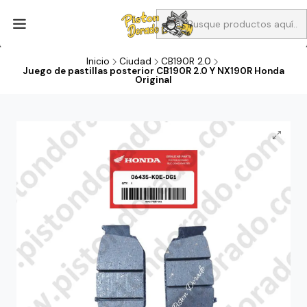
Aprovecha Compra 1 Aceites Full sintético o 1 Aceite semi
sintetico y el filtro de aire verde para la CB190R o CBF160M a 13
soles
Inicio
Ciudad
CB190R 2.0
Juego de pastillas posterior CB190R 2.0 Y NX190R Honda
Original