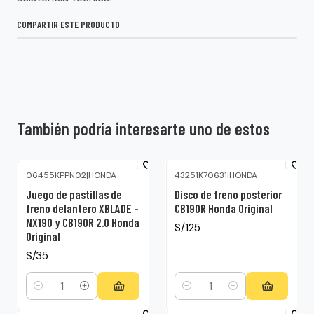
COMPARTIR ESTE PRODUCTO
También podría interesarte uno de estos
06455KPPN02
|
HONDA
43251K70631
|
HONDA
Juego de pastillas de
Disco de freno posterior
freno delantero XBLADE -
CB190R Honda Original
NX190 y CB190R 2.0 Honda
S/125
Original
S/35
Cantidad
Cantidad