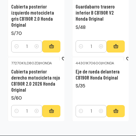
Cubierta posterior
Guardabarro trasero
izquierdo motocicleta
inferior B CB190R V2
gris CB190R 2.0 Honda
Honda Original
Original
S/48
S/70
Cantidad
Cantidad
77270K1LD80ZD
|
HONDA
44301K70600
|
HONDA
Cubierta posterior
Eje de rueda delantera
derecho motocicleta rojo
CB190R Honda Original
CB190R 2.0 2026 Honda
S/35
Original
S/60
Cantidad
Cantidad