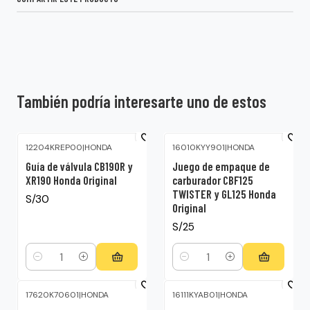
También podría interesarte uno de estos
12204KREP00
|
HONDA
16010KYY901
|
HONDA
Guía de válvula CB190R y
Juego de empaque de
XR190 Honda Original
carburador CBF125
TWISTER y GL125 Honda
S/30
Original
S/25
Cantidad
Cantidad
17620K70601
|
HONDA
16111KYAB01
|
HONDA