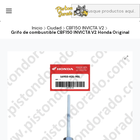
Aprovecha Compra 1 Aceites Full sintético o 1 Aceite semi
sintetico y el filtro de aire verde para la CB190R o CBF160M a 13
soles
Inicio
Ciudad
CBF150 INVICTA V2
Grifo de combustible CBF150 INVICTA V2 Honda Original