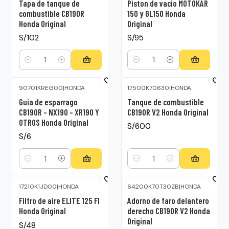
Tapa de tanque de
Piston de vacio MOTOKAR
combustible CB190R
150 y GL150 Honda
Honda Original
Original
S/102
S/95
Cantidad
Cantidad
90701KREG00
|
HONDA
17500K70630
|
HONDA
Guia de esparrago
Tanque de combustible
CB190R – NX190 – XR190 Y
CB190R V2 Honda Original
OTROS Honda Original
S/600
S/6
Cantidad
Cantidad
17210K1JD00
|
HONDA
64200K70T30ZB
|
HONDA
Filtro de aire ELITE 125 FI
Adorno de faro delantero
Honda Original
derecho CB190R V2 Honda
Original
S/48