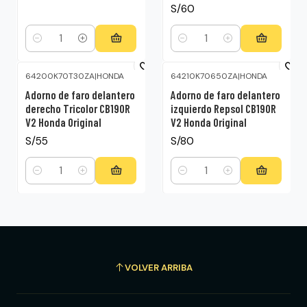
S/60
Cantidad
Cantidad
64200K70T30ZA
|
HONDA
64210K70650ZA
|
HONDA
Adorno de faro delantero
Adorno de faro delantero
derecho Tricolor CB190R
izquierdo Repsol CB190R
V2 Honda Original
V2 Honda Original
S/55
S/80
Cantidad
Cantidad
VOLVER ARRIBA