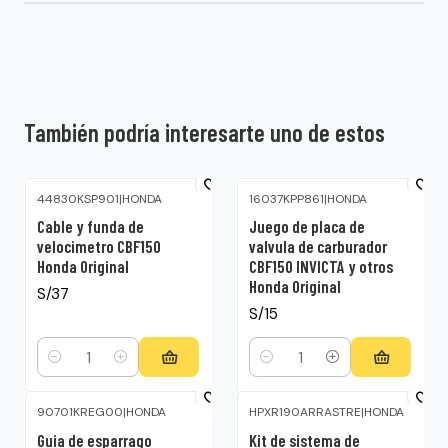
También podría interesarte uno de estos
44830KSP901
|
HONDA
16037KPP861
|
HONDA
Cable y funda de
Juego de placa de
velocimetro CBF150
valvula de carburador
Honda Original
CBF150 INVICTA y otros
Honda Original
S/37
S/15
Cantidad
Cantidad
90701KREG00
|
HONDA
HPXR190ARRASTRE
|
HONDA
Guia de esparrago
Kit de sistema de