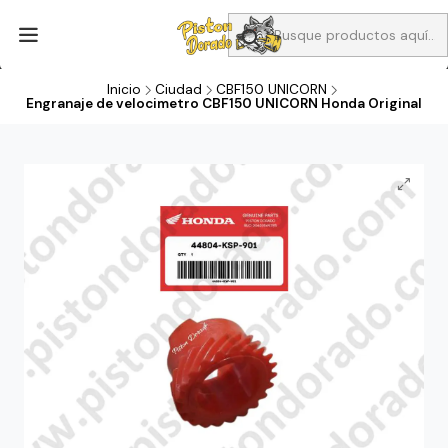
Aprovecha Compra 1 Aceites Full sintético o 1 Aceite semi
sintetico y el filtro de aire verde para la CB190R o CBF160M a 13
soles
Inicio
Ciudad
CBF150 UNICORN
Engranaje de velocimetro CBF150 UNICORN Honda Original