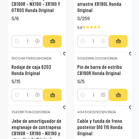
CB190R – NX190 – XR190 Y
arrastre XR190L Honda
OTROS Honda Original
Original
S/6
S/259
5.0
Cantidad
Cantidad
91004KTN900
|
HONDA
50639ML0010
|
HONDA
Rodaje de caja 6203
Pin de barra de estribo
Honda Original
CB190R Honda Original
S/15
S/5
Cantidad
Cantidad
13428K70600
|
HONDA
43450K32901
|
HONDA
Jebe de amortiguador de
Cable y funda de freno
engranaje de contrapeso
posterior DIO 110 Honda
CB190R – XR190 – NX190 y
Original