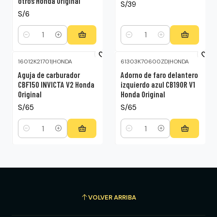
otros Honda Original
S/39
S/6
Cantidad
Cantidad
16012K21701
|
HONDA
61303K70600ZD
|
HONDA
Aguja de carburador
Adorno de faro delantero
CBF150 INVICTA V2 Honda
izquierdo azul CB190R V1
Original
Honda Original
S/65
S/65
Cantidad
Cantidad
VOLVER ARRIBA