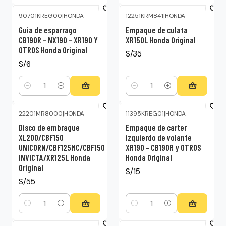
90701KREG00
|
HONDA
12251KRM841
|
HONDA
Guia de esparrago
Empaque de culata
CB190R – NX190 – XR190 Y
XR150L Honda Original
OTROS Honda Original
S/35
S/6
Cantidad
Cantidad
22201MR8000
|
HONDA
11395KREG01
|
HONDA
Disco de embrague
Empaque de carter
XL200/CBF150
izquierdo de volante
UNICORN/CBF125MC/CBF150
XR190 – CB190R y OTROS
INVICTA/XR125L Honda
Honda Original
Original
S/15
S/55
Cantidad
Cantidad