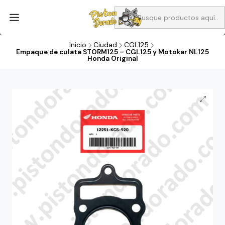
Aprovecha Compra 1 Aceites Full sintético o 1 Aceite semi
sintetico y el filtro de aire verde para la CB190R o CBF160M a 13
soles
Inicio
Ciudad
CGL125
Empaque de culata STORM125 – CGL125 y Motokar NL125
Honda Original