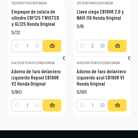
12251KYY901
|
HONDA
35121K74N00
|
HONDA
Empaque de culata de
Llave ciega CB190R 2.0 y
cilindro CBF125 TWISTER
NAVI 110 Honda Original
y GL125 Honda Original
S/8
S/12
Cantidad
Cantidad
64210K70650ZA
|
HONDA
61303K70600ZD
|
HONDA
Adorno de faro delantero
Adorno de faro delantero
izquierdo Repsol CB190R
izquierdo azul CB190R V1
V2 Honda Original
Honda Original
S/80
S/65
Cantidad
Cantidad