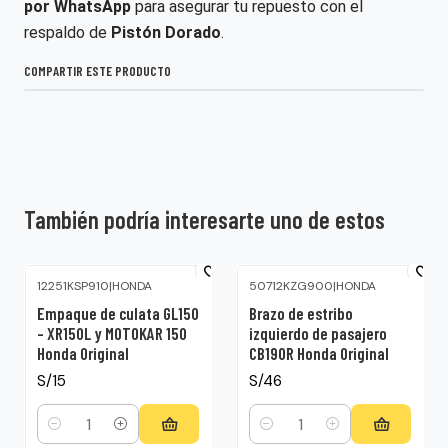
por WhatsApp
para asegurar tu repuesto con el
respaldo de
Pistón Dorado
.
COMPARTIR ESTE PRODUCTO
También podría interesarte uno de estos
12251KSP910
|
HONDA
50712KZG900
|
HONDA
Empaque de culata GL150
Brazo de estribo
– XR150L y MOTOKAR 150
izquierdo de pasajero
Honda Original
CB190R Honda Original
S/15
S/46
Cantidad
Cantidad