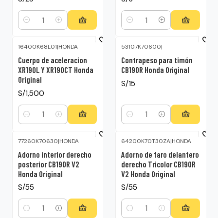
Cantidad
Cantidad
16400K68L01
|
HONDA
53107K70600
|
Cuerpo de aceleracion
Contrapeso para timón
XR190L Y XR190CT Honda
CB190R Honda Original
Original
S/15
S/1,500
Cantidad
Cantidad
77260K70630
|
HONDA
64200K70T30ZA
|
HONDA
Adorno interior derecho
Adorno de faro delantero
posterior CB190R V2
derecho Tricolor CB190R
Honda Original
V2 Honda Original
S/55
S/55
Cantidad
Cantidad