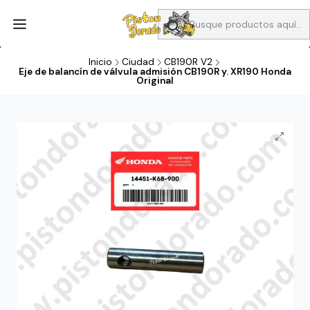
Aprovecha Compra 1 Aceites Full sintético o 1 Aceite semi
sintetico y el filtro de aire verde para la CB190R o CBF160M a 13
soles
Inicio
Ciudad
CB190R V2
Eje de balancín de válvula admisión CB190R y. XR190 Honda
Original