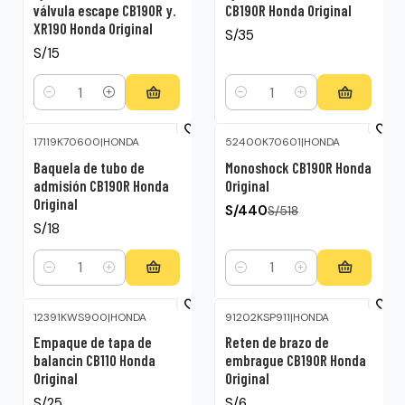
válvula escape CB190R y.
CB190R Honda Original
XR190 Honda Original
S/35
S/15
Cantidad
Cantidad
17119K70600
|
HONDA
52400K70601
|
HONDA
-15%
OFF
Baquela de tubo de
Monoshock CB190R Honda
admisión CB190R Honda
Original
Original
S/440
S/518
S/18
Cantidad
Cantidad
12391KWS900
|
HONDA
91202KSP911
|
HONDA
Empaque de tapa de
Reten de brazo de
balancin CB110 Honda
embrague CB190R Honda
Original
Original
S/25
S/6