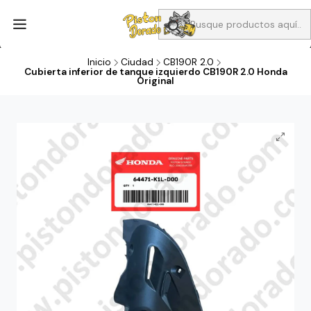
Aprovecha Compra 1 Aceites Full sintético o 1 Aceite semi
sintetico y el filtro de aire verde para la CB190R o CBF160M a 13
soles
Inicio
Ciudad
CB190R 2.0
Cubierta inferior de tanque izquierdo CB190R 2.0 Honda
Original