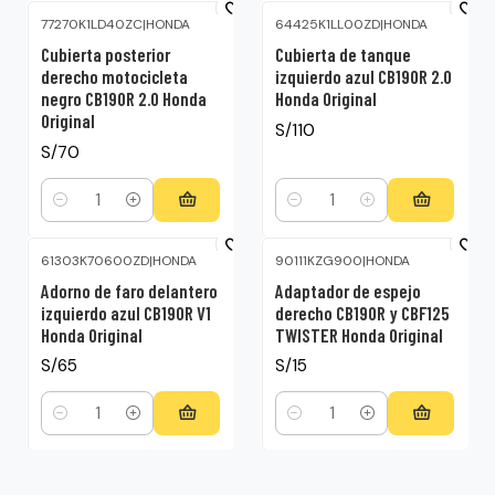
77270K1LD40ZC
|
HONDA
64425K1LL00ZD
|
HONDA
Cubierta posterior
Cubierta de tanque
derecho motocicleta
izquierdo azul CB190R 2.0
negro CB190R 2.0 Honda
Honda Original
Original
S/110
S/70
Cantidad
Cantidad
61303K70600ZD
|
HONDA
90111KZG900
|
HONDA
Adorno de faro delantero
Adaptador de espejo
izquierdo azul CB190R V1
derecho CB190R y CBF125
Honda Original
TWISTER Honda Original
S/65
S/15
Cantidad
Cantidad