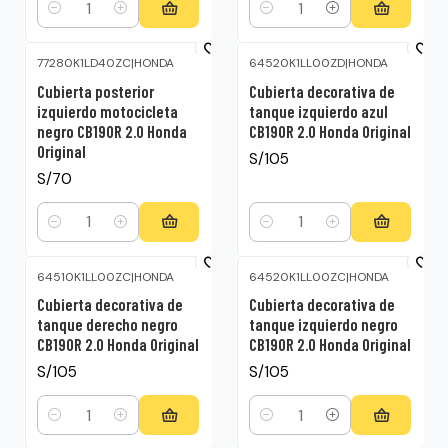
Cantidad
Cantidad
77280K1LD40ZC
|
HONDA
64520K1LL00ZD
|
HONDA
Cubierta posterior
Cubierta decorativa de
izquierdo motocicleta
tanque izquierdo azul
negro CB190R 2.0 Honda
CB190R 2.0 Honda Original
Original
S/105
S/70
Cantidad
Cantidad
64510K1LL00ZC
|
HONDA
64520K1LL00ZC
|
HONDA
Cubierta decorativa de
Cubierta decorativa de
tanque derecho negro
tanque izquierdo negro
CB190R 2.0 Honda Original
CB190R 2.0 Honda Original
S/105
S/105
Cantidad
Cantidad