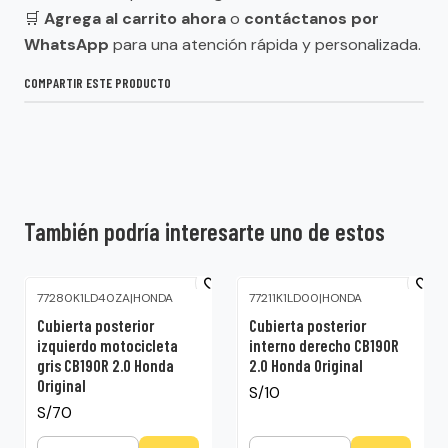
🛒
Agrega al carrito ahora
o
contáctanos por
WhatsApp
para una atención rápida y personalizada.
COMPARTIR ESTE PRODUCTO
También podría interesarte uno de estos
77280K1LD40ZA
|
HONDA
77211K1LD00
|
HONDA
Cubierta posterior
Cubierta posterior
izquierdo motocicleta
interno derecho CB190R
gris CB190R 2.0 Honda
2.0 Honda Original
Original
S/10
S/70