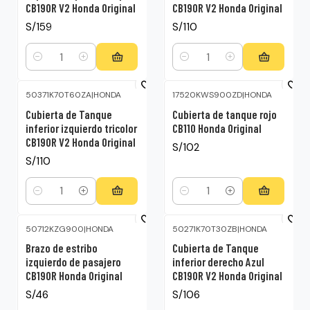
CB190R V2 Honda Original
CB190R V2 Honda Original
S/159
S/110
Cantidad
Cantidad
50371K70T60ZA
|
HONDA
17520KWS900ZD
|
HONDA
Cubierta de Tanque
Cubierta de tanque rojo
inferior izquierdo tricolor
CB110 Honda Original
CB190R V2 Honda Original
S/102
S/110
Cantidad
Cantidad
50712KZG900
|
HONDA
50271K70T30ZB
|
HONDA
Brazo de estribo
Cubierta de Tanque
izquierdo de pasajero
inferior derecho Azul
CB190R Honda Original
CB190R V2 Honda Original
S/46
S/106