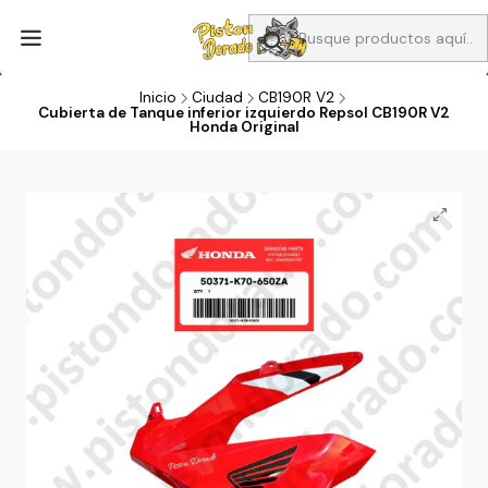
Aprovecha Compra 1 Aceites Full sintético o 1 Aceite semi
sintetico y el filtro de aire verde para la CB190R o CBF160M a 13
soles
Inicio
Ciudad
CB190R V2
Cubierta de Tanque inferior izquierdo Repsol CB190R V2
Honda Original