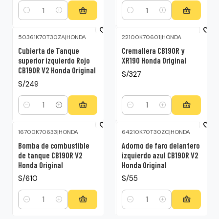
Cantidad
Cantidad
50361K70T30ZA
|
HONDA
22100K70601
|
HONDA
Cubierta de Tanque
Cremallera CB190R y
superior izquierdo Rojo
XR190 Honda Original
CB190R V2 Honda Original
S/327
S/249
Cantidad
Cantidad
16700K70633
|
HONDA
64210K70T30ZC
|
HONDA
Bomba de combustible
Adorno de faro delantero
de tanque CB190R V2
izquierdo azul CB190R V2
Honda Original
Honda Original
S/610
S/55
Cantidad
Cantidad