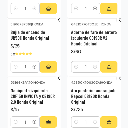
Cantidad
Cantidad
31916KSP861
|
HONDA
64210K70T30ZB
|
HONDA
Bujía de encendido
Adorno de faro delantero
UR5DC Honda Original
izquierdo CB190R V2
Honda Original
S/25
S/60
5.0
Cantidad
Cantidad
53166KSPA70
|
HONDA
42650K70630ZA
|
HONDA
Manigueta izquierda
Aro posterior anaranjado
CBF150 INVICTA y CB190R
Repsol CB190R Honda
2.0 Honda Original
Original
S/15
S/735
Cantidad
Cantidad