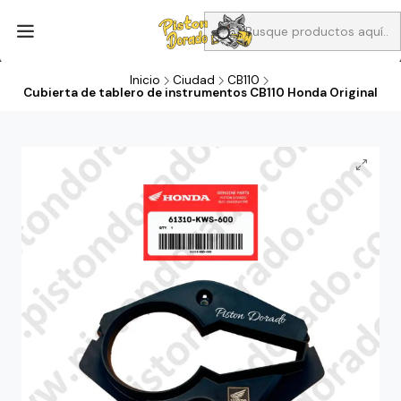
Aprovecha Compra 1 Aceites Full sintético o 1 Aceite semi
sintetico y el filtro de aire verde para la CB190R o CBF160M a 13
soles
Inicio
Ciudad
CB110
Cubierta de tablero de instrumentos CB110 Honda Original