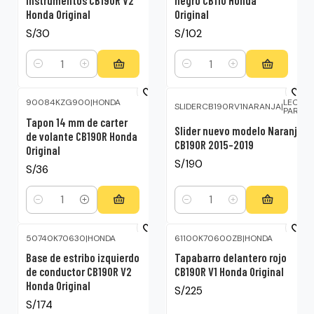
instrumentos CB190R V2
negro CB110 Honda
Honda Original
Original
S/30
S/102
Cantidad
Cantidad
90084KZG900
|
HONDA
LEOS
SLIDERCB190RV1NARANJA
|
PARTS
Tapon 14 mm de carter
Slider nuevo modelo Naranja
de volante CB190R Honda
CB190R 2015-2019
Original
S/190
S/36
Cantidad
Cantidad
50740K70630
|
HONDA
61100K70600ZB
|
HONDA
Base de estribo izquierdo
Tapabarro delantero rojo
de conductor CB190R V2
CB190R V1 Honda Original
Honda Original
S/225
S/174