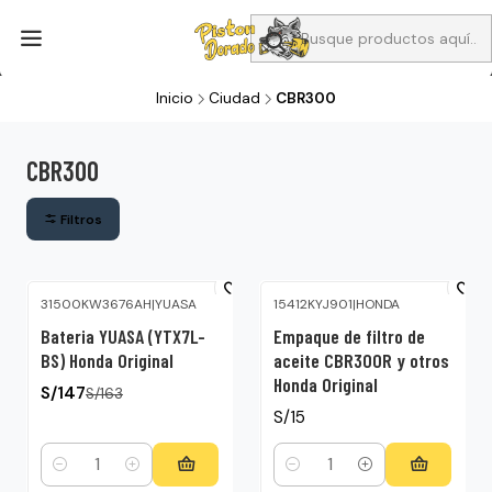
Aprovecha Compra 1 Aceites Full sintético o 1 Aceite semi
sintetico y el filtro de aire verde para la CB190R o CBF160M a 13
soles
Inicio
Ciudad
CBR300
CBR300
Filtros
31500KW3676AH
|
YUASA
15412KYJ901
|
HONDA
-10%
OFF
Bateria YUASA (YTX7L-
Empaque de filtro de
BS) Honda Original
aceite CBR300R y otros
Honda Original
S/147
S/163
S/15
Cantidad
Cantidad