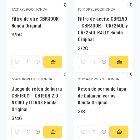
17211KYJ900
|
HONDA
15410KYJ902
|
HONDA
Filtro de aire CBR300R
Filtro de aceite CBR250
Honda Original
– CBR300R – CRF250L y
CRF250L RALLY Honda
S/50
Original
S/20
Cantidad
Cantidad
51490KWL003
|
HONDA
90543MV9670
|
HONDA
Juego de reten de barra
Reten de perno de tapa
CBF160M – CB190R 2.0 –
de balancin varios
NX190 y OTROS Honda
Honda Original
Original
S/8
S/46
Cantidad
Cantidad