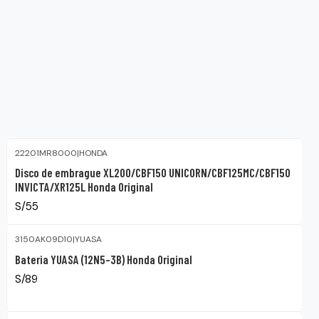
22201MR8000
|
HONDA
Disco de embrague XL200/CBF150 UNICORN/CBF125MC/CBF150
INVICTA/XR125L Honda Original
S/55
3150AK09D10
|
YUASA
Bateria YUASA (12N5-3B) Honda Original
S/89