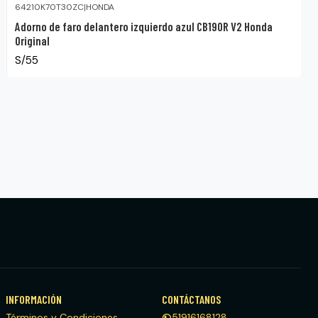
64210K70T30ZC
|
HONDA
Adorno de faro delantero izquierdo azul CB190R V2 Honda
Original
S/55
INFORMACIÓN
CONTÁCTANOS
Términos y Condiciones
51916168128