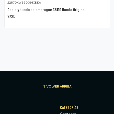
22870KWS900
|
HONDA
Cable y funda de embrague CB110 Honda Original
S/25
VOLVER ARRIBA
CATEGORÍAS
Contacto