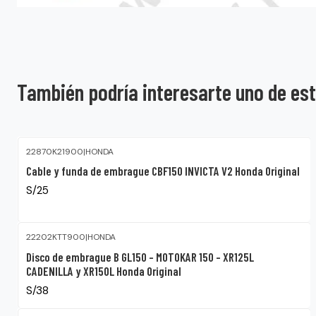
También podría interesarte uno de es
22870K21900
|
HONDA
Cable y funda de embrague CBF150 INVICTA V2 Honda Original
S/25
22202KTT900
|
HONDA
Disco de embrague B GL150 – MOTOKAR 150 – XR125L
CADENILLA y XR150L Honda Original
S/38