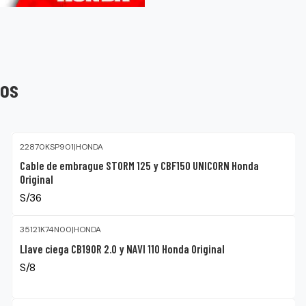
tos
22870KSP901
|
HONDA
Cable de embrague STORM 125 y CBF150 UNICORN Honda
Original
S/36
35121K74N00
|
HONDA
Llave ciega CB190R 2.0 y NAVI 110 Honda Original
S/8