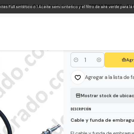
BF125 TWISTER
Cable y funda de embrague CBF125 TWISTER y GL1
s Full sintético o 1 Aceite semi sintetico y el filtro de aire verde para l
|
Cable y funda de 
Honda Original
Agr
Cantidad
Agregar a la lista de f
Mostrar stock de ubica
DESCRIPCIÓN
Cable y funda de embragu
El cable y funda de embrague