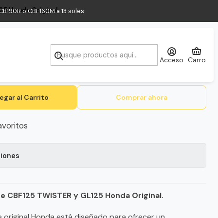
25 Honda Original
a CB190R o CBF160M a 13 soles
embrague CBF125 TWISTER y GL125
Acceso
Carro
egar al Carrito
Comprar ahora
avoritos
ciones
e CBF125 TWISTER y GL125 Honda Original.
 original Honda está diseñado para ofrecer un