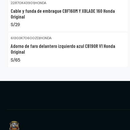
22870K43901
|
HONDA
Cable y funda de embrague CBF160M Y XBLADE 160 Honda
Original
S/29
61303K70600ZD
|
HONDA
Adorno de faro delantero izquierdo azul CB190R V1 Honda
Original
S/65