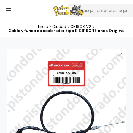
Aprovecha Compra 1 Aceites Full sintético o 1 Aceite semi
sintetico y el filtro de aire verde para la CB190R o CBF160M a 13
soles
Inicio
Ciudad
CB190R V2
Cable y funda de acelerador tipo B CB190R Honda Original