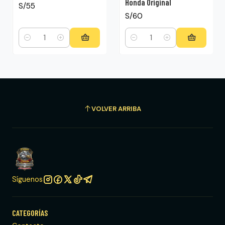
Honda Original
S/55
S/60
Cantidad
Cantidad
VOLVER ARRIBA
Síguenos
CATEGORÍAS