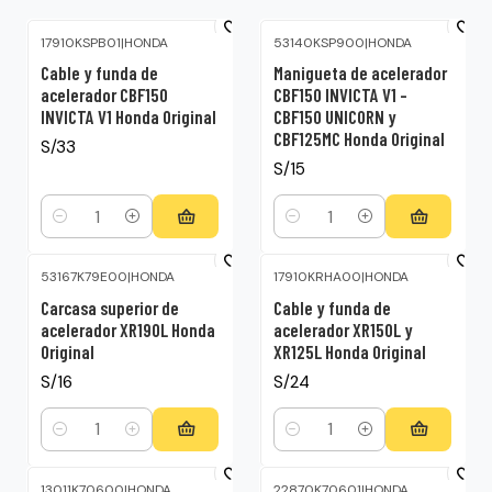
17910KSPB01
|
HONDA
53140KSP900
|
HONDA
Cable y funda de
Manigueta de acelerador
acelerador CBF150
CBF150 INVICTA V1 –
INVICTA V1 Honda Original
CBF150 UNICORN y
CBF125MC Honda Original
S/33
S/15
Cantidad
Cantidad
53167K79E00
|
HONDA
17910KRHA00
|
HONDA
Carcasa superior de
Cable y funda de
acelerador XR190L Honda
acelerador XR150L y
Original
XR125L Honda Original
S/16
S/24
Cantidad
Cantidad
13011K70600
|
HONDA
22870K70601
|
HONDA