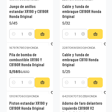
Juego de anillos
Cable y funda de
estandar XR190 y CB190R
embrague CB190R Honda
Honda Original
Original
S/45
S/32
Cantidad
Cantidad
16797K79E01
|
HONDA
22870KWS900
|
HONDA
-4%
OFF
Pila de bomba de
Cable y funda de
combustible XR190 Y
embrague CB110 Honda
CB190R Honda Original
Original
S/585
S/25
S/610
Cantidad
Cantidad
13101K70600
|
HONDA
64210K70T30ZB
|
HONDA
Piston estandar XR190 y
Adorno de faro delantero
CB190R Honda Original
izquierdo CB190R V2