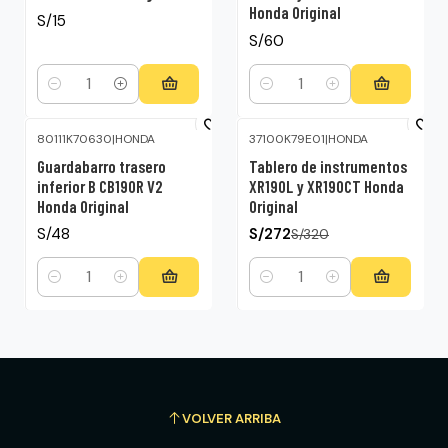
Honda Original
S/15
S/60
Cantidad
Cantidad
80111K70630
|
HONDA
37100K79E01
|
HONDA
-15%
OFF
Guardabarro trasero
Tablero de instrumentos
inferior B CB190R V2
XR190L y XR190CT Honda
Honda Original
Original
S/48
S/272
S/320
Cantidad
Cantidad
VOLVER ARRIBA