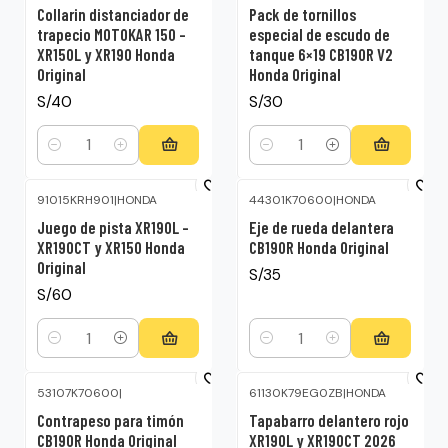
Collarin distanciador de
Pack de tornillos
trapecio MOTOKAR 150 –
especial de escudo de
XR150L y XR190 Honda
tanque 6×19 CB190R V2
Original
Honda Original
S/40
S/30
Cantidad
Cantidad
91015KRH901
|
HONDA
44301K70600
|
HONDA
Juego de pista XR190L –
Eje de rueda delantera
XR190CT y XR150 Honda
CB190R Honda Original
Original
S/35
S/60
Cantidad
Cantidad
53107K70600
|
61130K79EG0ZB
|
HONDA
Contrapeso para timón
Tapabarro delantero rojo
CB190R Honda Original
XR190L y XR190CT 2026