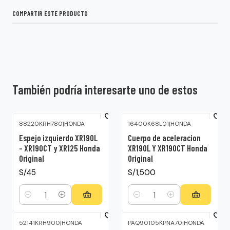
COMPARTIR ESTE PRODUCTO
También podría interesarte uno de estos
88220KRH780
|
HONDA
16400K68L01
|
HONDA
Espejo izquierdo XR190L
Cuerpo de aceleracion
– XR190CT y XR125 Honda
XR190L Y XR190CT Honda
Original
Original
S/45
S/1,500
Cantidad
Cantidad
52141KRH900
|
HONDA
PAQ90105KPNA70
|
HONDA