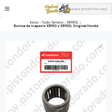
Aprovecha Compra 1 Aceites Full sintético o 1 Aceite semi
sintetico y el filtro de aire verde para la CB190R o CBF160M a 13
soles
Inicio
Todo Terreno
XR190L
Bocina de trapecio XR190 y XR150L Original Honda