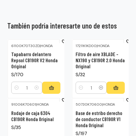
También podría interesarte uno de estos
61100K70T30ZD
|
HONDA
17211K1KD00
|
HONDA
Tapabarro delantero
Filtro de aire XBLADE –
Repsol CB190R V2 Honda
NX190 y CB190R 2.0 Honda
Original
Original
S/170
S/32
Cantidad
Cantidad
91006K70601
|
HONDA
50730K70600
|
HONDA
Rodaje de caja 6304
Base de estribo derecho
CB190R Honda Original
de conductor CB190R V1
Honda Original
S/35
S/197