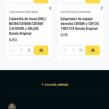
Cantidad
Cantidad
14401K43901
|
HONDA
90111KZG900
|
HONDA
Cadenilla de levas (98L)
Adaptador de espejo
NX190/CB190R/CB190R
derecho CB190R y CBF125
2.0/XR190 y XBLADE
TWISTER Honda Original
Honda Original
S/15
S/30
Cantidad
Cantidad
VOLVER ARRIBA