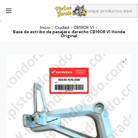
Aprovecha Compra 1 Aceites Full sintético o 1 Aceite semi
sintetico y el filtro de aire verde para la CB190R o CBF160M a 13
soles
Inicio
Ciudad
CB190R V1
Base de estribo de pasajero derecho CB190R V1 Honda
Original