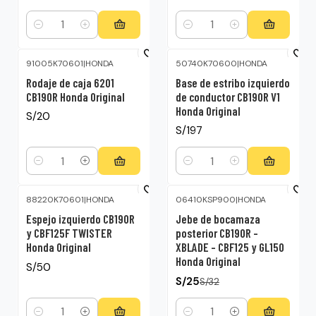
Cantidad
Cantidad
91005K70601
|
HONDA
50740K70600
|
HONDA
Rodaje de caja 6201
Base de estribo izquierdo
CB190R Honda Original
de conductor CB190R V1
Honda Original
S/20
S/197
Cantidad
Cantidad
88220K70601
|
HONDA
06410KSP900
|
HONDA
-22%
OFF
Espejo izquierdo CB190R
Jebe de bocamaza
y CBF125F TWISTER
posterior CB190R –
Honda Original
XBLADE – CBF125 y GL150
Honda Original
S/50
S/25
S/32